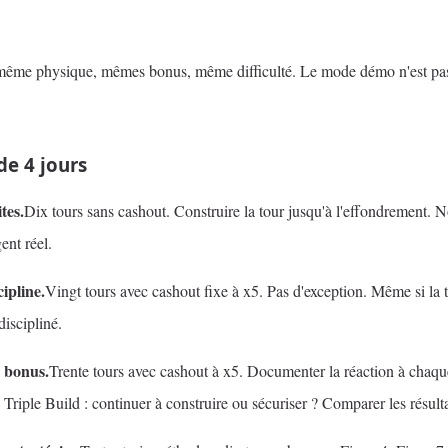
e physique, mêmes bonus, même difficulté. Le mode démo n'est pas un
de 4 jours
tes.
Dix tours sans cashout. Construire la tour jusqu'à l'effondrement. N
ent réel.
ipline.
Vingt tours avec cashout fixe à x5. Pas d'exception. Même si la t
iscipliné.
 bonus.
Trente tours avec cashout à x5. Documenter la réaction à chaq
 Triple Build : continuer à construire ou sécuriser ? Comparer les résulta