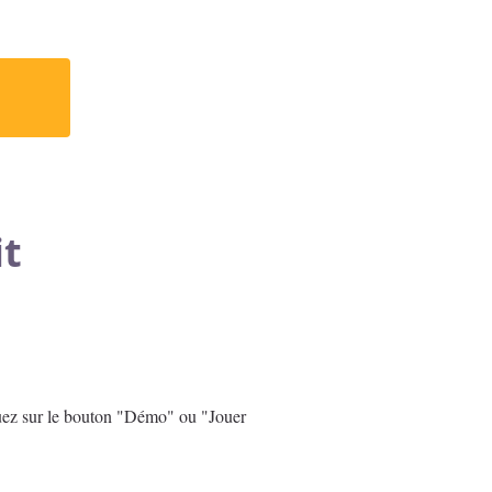
it
iquez sur le bouton "Démo" ou "Jouer