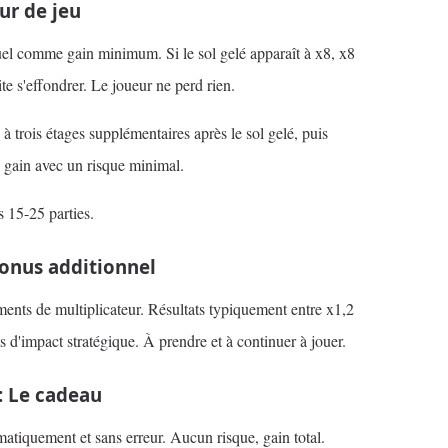
ur de jeu
tuel comme gain minimum. Si le sol gelé apparaît à x8, x8
ite s'effondrer. Le joueur ne perd rien.
à trois étages supplémentaires après le sol gelé, puis
ain avec un risque minimal.
s 15-25 parties.
bonus additionnel
ents de multiplicateur. Résultats typiquement entre x1,2
 d'impact stratégique. À prendre et à continuer à jouer.
 : Le cadeau
matiquement et sans erreur. Aucun risque, gain total.